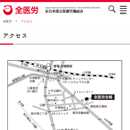
検索
全医労 - 全日本国立医療労働組合 -
Japan National Hospital Workers’ Union(JNHWU/ZEN-IRO)
全日本国立医療労働組合
>
全医労
アクセス
アクセス