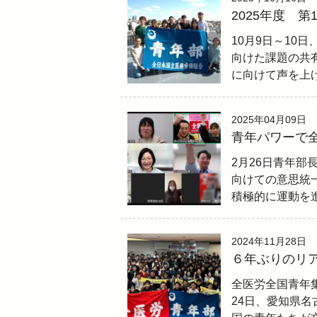
2025年度 
10月9日～10
向けた課題の共
に向けて声を上
2025年04月09日
青年パワーで
2月26日青年部
向けての意思統
積極的に運動を
2024年11月28日
６年ぶりのリ
全医労全国青年集会
24日、愛知県名