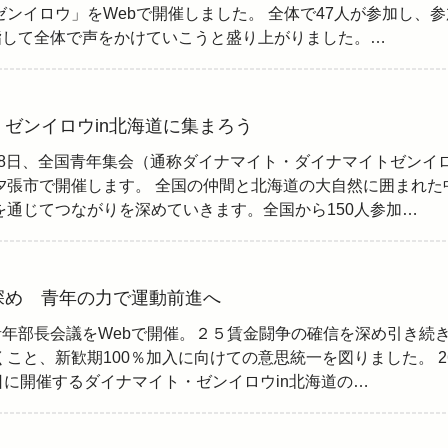
ンイロウ」をWebで開催しました。 全体で47人が参加し、参
目指して全体で声をかけていこうと盛り上がりました。…
ゼンイロウin北海道に集まろう
～28日、全国青年集会（通称ダイナマイト・ダイナマイトゼンイ
夕張市で開催します。 全国の仲間と北海道の大自然に囲まれた
を通じてつながりを深めていきます。全国から150人参加…
深め 青年の力で運動前進へ
青年部長会議をWebで開催。２５賃金闘争の確信を深め引き続
こと、新歓期100％加入に向けての意思統一を図りました。 2
8日に開催するダイナマイト・ゼンイロウin北海道の…