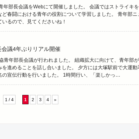
回青年部長会議をWebにて開催しました。 会議ではストライキ
など春闘における青年の役割について学習しました。 青年部ニ
ているので、見てくださいね！
長会議4年ぶりリアル開催
に地方協青年部長会議が行われました。 組織拡大に向けて、青年部
みを進めることを話し合いました。 夕方には大塚駅前で大運動
名の宣伝行動を行いました。 1時間行い、「楽しかっ…
1 / 4
1
2
3
4
»