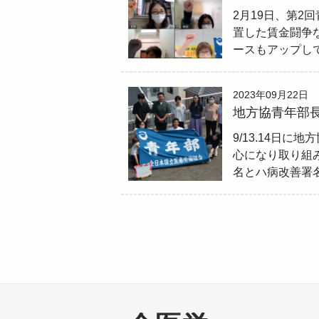
2月19日、第2
置した賃金闘争
ースもアップし
2023年09月22日
地方協青年部
9/13.14日
心になり取り組
名とハ病改善署