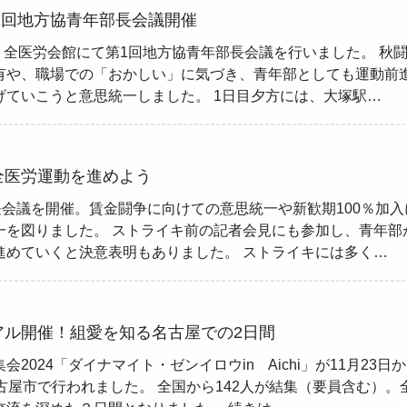
第1回地方協青年部長会議開催
日、全医労会館にて第1回地方協青年部長会議を行いました。 秋
有や、職場での「おかしい」に気づき、青年部としても運動前
げていこうと意思統一しました。 1日目夕方には、大塚駅…
全医労運動を進めよう
長会議を開催。賃金闘争に向けての意思統一や新歓期100％加入
一を図りました。 ストライキ前の記者会見にも参加し、青年部
進めていくと決意表明もありました。 ストライキには多く…
アル開催！組愛を知る名古屋での2日間
2024「ダイナマイト・ゼンイロウin Aichi」が11月23日
古屋市で行われました。 全国から142人が結集（要員含む）。