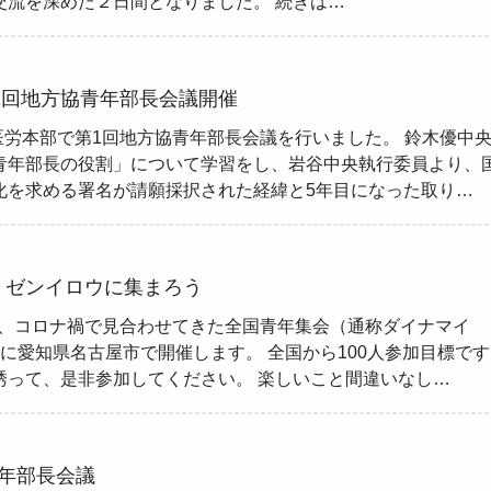
交流を深めた２日間となりました。 続きは…
第1回地方協青年部長会議開催
全医労本部で第1回地方協青年部長会議を行いました。 鈴木優中
青年部長の役割」について学習をし、岩谷中央執行委員より、
化を求める署名が請願採択された経緯と5年目になった取り…
・ゼンイロウに集まろう
4日、コロナ禍で見合わせてきた全国青年集会（通称ダイナマイ
に愛知県名古屋市で開催します。 全国から100人参加目標です
誘って、是非参加してください。 楽しいこと間違いなし…
年部長会議