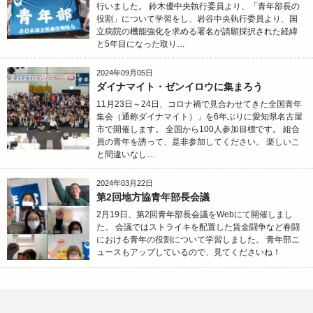
行いました。 鈴木優中央執行委員より、「青年部長の
役割」について学習をし、岩谷中央執行委員より、国
立病院の機能強化を求める署名が請願採択された経緯
と5年目になった取り…
2024年09月05日
ダイナマイト・ゼンイロウに集まろう
11月23日～24日、コロナ禍で見合わせてきた全国青年
集会（通称ダイナマイト）」を6年ぶりに愛知県名古屋
市で開催します。 全国から100人参加目標です。 組合
員の青年を誘って、是非参加してください。 楽しいこ
と間違いなし…
2024年03月22日
第2回地方協青年部長会議
2月19日、第2回青年部長会議をWebにて開催しまし
た。 会議ではストライキを配置した賃金闘争など春闘
における青年の役割について学習しました。 青年部ニ
ュースもアップしているので、見てくださいね！