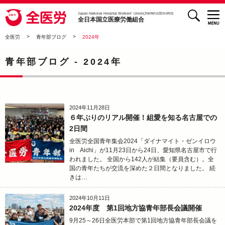
検索
全医労 - 全日本国立医療労働組合 -
Japan National Hospital Workers’ Union(JNHWU/ZEN-IRO)
全日本国立医療労働組合
>
>
全医労
青年部ブログ
2024年
青年部ブログ -
2024年
2024年11月28日
６年ぶりのリアル開催！組愛を知る名古屋での
2日間
全医労全国青年集会2024「ダイナマイト・ゼンイロウ
in Aichi」が11月23日から24日、愛知県名古屋市で行
われました。 全国から142人が結集（要員含む）。全
国の青年たちが交流を深めた２日間となりました。 続
きは…
2024年10月11日
2024年度 第1回地方協青年部長会議開催
9月25～26日全医労本部で第1回地方協青年部長会議を