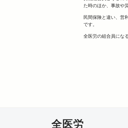
た時のほか、事故や
民間保険と違い、営
です。
全医労の組合員にな
全医労