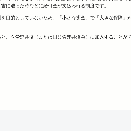
災害に遭った時などに給付金が支払われる制度です。
利を目的としていないため、「小さな掛金」で「大きな保障」
ると、
医労連共済
（または
国公労連共済会
）に加入することが