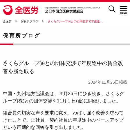
検索
全医労 - 全日本国立医療労働組合 -
Japan National Hospital Workers’ Union(JNHWU/ZEN-IRO)
全日本国立医療労働組合
>
>
全医労
保育所ブログ
さくらグループ㈱との団体交渉で年度途中の賃金改善を勝ち取る
保育所ブログ
さくらグループ㈱との団体交渉で年度途中の賃金改
善を勝ち取る
2024年11月25日
掲載
中国・九州地方協議会は、９月26日にひき続き、さくらグ
ループ(株)との団体交渉を11月１日(金)に開催しました。
組合員の切実な声を要求に変え、ねばり強く改善を求めて
きたことで、正社員・契約社員の年度途中のベースアップ
という画期的な回答を引き出しました。