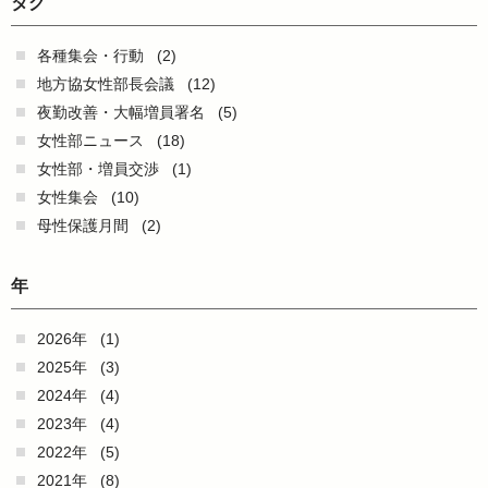
タグ
各種集会・行動
(2)
地方協女性部長会議
(12)
夜勤改善・大幅増員署名
(5)
女性部ニュース
(18)
女性部・増員交渉
(1)
女性集会
(10)
母性保護月間
(2)
年
2026年
(1)
2025年
(3)
2024年
(4)
2023年
(4)
2022年
(5)
2021年
(8)