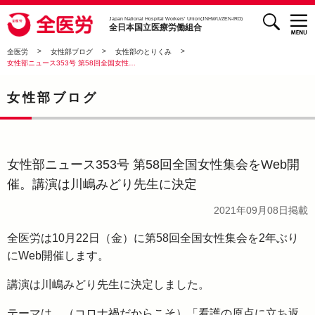
検索
全医労 - 全日本国立医療労働組合 -
Japan National Hospital Workers’ Union(JNHWU/ZEN-IRO)
全日本国立医療労働組合
>
>
>
全医労
女性部ブログ
女性部のとりくみ
女性部ニュース353号 第58回全国女性集会をWeb開催。講演は川嶋みどり先生に決定
女性部ブログ
女性部ニュース353号 第58回全国女性集会をWeb開
催。講演は川嶋みどり先生に決定
2021年09月08日
掲載
全医労は10月22日（金）に第58回全国女性集会を2年ぶり
にWeb開催します。
講演は川嶋みどり先生に決定しました。
テーマは、（コロナ禍だからこそ）「看護の原点に立ち返