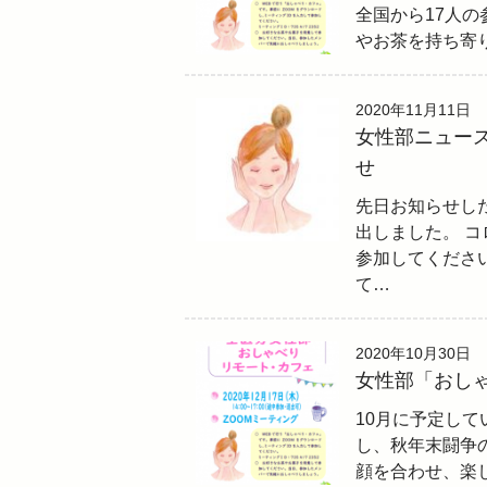
全国から17人
やお茶を持ち寄
2020年11月11日
女性部ニュース
せ
先日お知らせし
出しました。 
参加してくださ
て…
2020年10月30日
女性部「おし
10月に予定し
し、秋年末闘争
顔を合わせ、楽