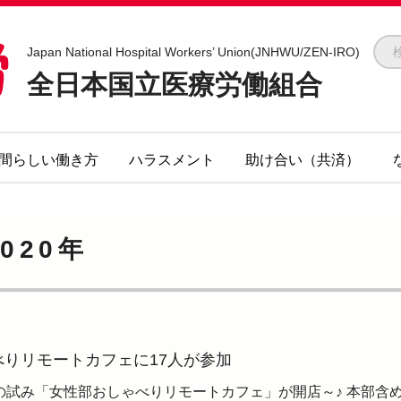
全医労 - 全日本国立医療労働組合 -
Japan National Hospital Workers’ Union(JNHWU/ZEN-IRO)
全日本国立医療労働組合
間らしい働き方
ハラスメント
助け合い（共済）
2020年
りリモートカフェに17人が参加
の試み「女性部おしゃべりリモートカフェ」が開店～♪ 本部含