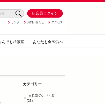
組合員ログイン
リンク
お問い合わせ
アクセス
なんでも相談室
あなたも全医労へ
カテゴリー
女性部のとりくみ
(23)
め