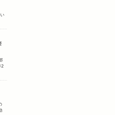
、
てい
要
部
2
の
勤