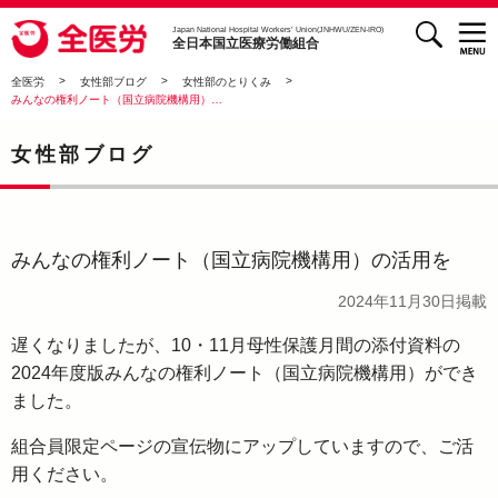
検索
全医労 - 全日本国立医療労働組合 -
Japan National Hospital Workers’ Union(JNHWU/ZEN-IRO)
全日本国立医療労働組合
>
>
>
全医労
女性部ブログ
女性部のとりくみ
みんなの権利ノート（国立病院機構用）の活用を
女性部ブログ
みんなの権利ノート（国立病院機構用）の活用を
2024年11月30日
掲載
遅くなりましたが、10・11月母性保護月間の添付資料の
2024年度版みんなの権利ノート（国立病院機構用）ができ
ました。
組合員限定ページの宣伝物にアップしていますので、ご活
用ください。