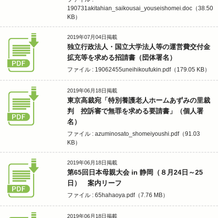
190731akitahian_saikousai_youseishomei.doc（38.50
KB）
2019年07月04日
掲載
独立行政法人・国立大学法人等の運営費交付金
拡充等を求める招請書（団体署名）
ファイル : 19062455uneihikoufukin.pdf（179.05 KB）
2019年06月18日
掲載
東京高裁宛「特別養護老人ホームあずみの里裁
判 控訴審で無罪を求める要請書」（個人署
名）
ファイル : azuminosato_shomeiyoushi.pdf（91.03
KB）
2019年06月18日
掲載
第65回日本母親大会 in 静岡（８月24日～25
日） 案内リーフ
ファイル : 65hahaoya.pdf（7.76 MB）
2019年06月18日
掲載