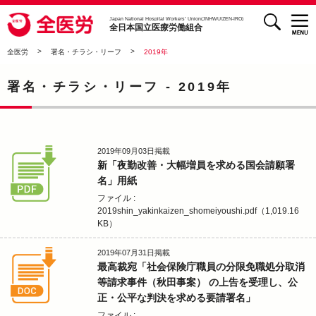
検索
全医労 - 全日本国立医療労働組合 -
Japan National Hospital Workers’ Union(JNHWU/ZEN-IRO)
全日本国立医療労働組合
>
>
全医労
署名・チラシ・リーフ
2019年
署名・チラシ・リーフ -
2019年
2019年09月03日
掲載
新「夜勤改善・大幅増員を求める国会請願署
名」用紙
ファイル :
2019shin_yakinkaizen_shomeiyoushi.pdf（1,019.16
KB）
2019年07月31日
掲載
最高裁宛「社会保険庁職員の分限免職処分取消
等請求事件（秋田事案） の上告を受理し、公
正・公平な判決を求める要請署名」
ファイル :