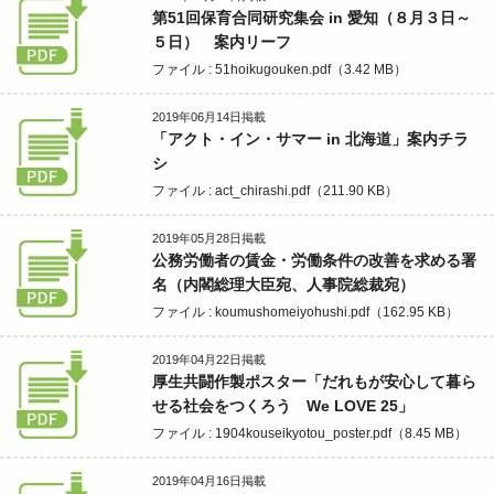
第51回保育合同研究集会 in 愛知（８月３日～
５日） 案内リーフ
ファイル : 51hoikugouken.pdf（3.42 MB）
2019年06月14日
掲載
「アクト・イン・サマー in 北海道」案内チラ
シ
ファイル : act_chirashi.pdf（211.90 KB）
2019年05月28日
掲載
公務労働者の賃金・労働条件の改善を求める署
名（内閣総理大臣宛、人事院総裁宛）
ファイル : koumushomeiyohushi.pdf（162.95 KB）
2019年04月22日
掲載
厚生共闘作製ポスター「だれもが安心して暮ら
せる社会をつくろう We LOVE 25」
ファイル : 1904kouseikyotou_poster.pdf（8.45 MB）
2019年04月16日
掲載