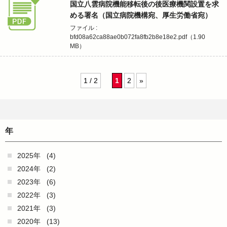
国立八雲病院機能移転後の後医療機関設置を求
める署名（国立病院機構宛、厚生労働省宛）
ファイル :
bfd08a62ca88ae0b072fa8fb2b8e18e2.pdf（1.90
MB）
1 / 2
1
2
»
年
2025年
(4)
2024年
(2)
2023年
(6)
2022年
(3)
2021年
(3)
2020年
(13)