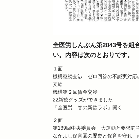
全医労しんぶん第2843号を
い。内容は次のとおりです。
１面
機構継続交渉 ゼロ回答の不誠実対応
支給
機構第２回賃金交渉
22新歓グッズができました
「全医労 春の新歓ラボ」開く
２面
第139回中央委員会 大運動と要求闘
なかよし保育園の歴史と保育を守れ 