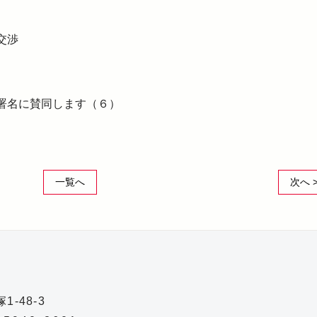
交渉
署名に賛同します（６）
一覧へ
次へ 
-48-3