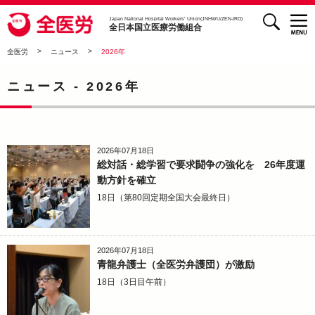
検索
全医労 - 全日本国立医療労働組合 -
Japan National Hospital Workers’ Union(JNHWU/ZEN-IRO)
全日本国立医療労働組合
>
>
全医労
ニュース
2026年
ニュース -
2026年
2026年07月18日
総対話・総学習で要求闘争の強化を 26年度運
動方針を確立
18日（第80回定期全国大会最終日）
2026年07月18日
青龍弁護士（全医労弁護団）が激励
18日（3日目午前）