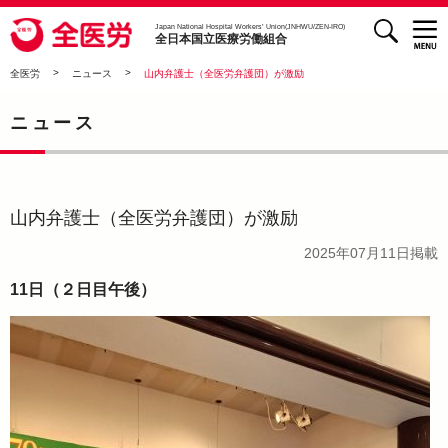
検索
全医労 - 全日本国立医療労働組合 -
Japan National Hospital Workers’ Union(JNHWU/ZEN-IRO)
全日本国立医療労働組合
>
>
全医労
ニュース
山内弁護士（全医労弁護団）が激励
ニュース
山内弁護士（全医労弁護団）が激励
2025年07月11日
掲載
11日（２日目午後）