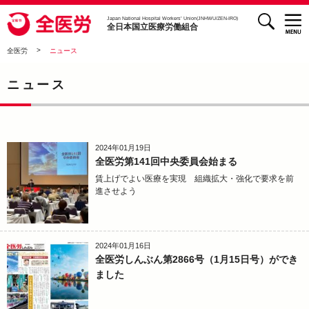
検索
全医労 - 全日本国立医療労働組合 -
Japan National Hospital Workers’ Union(JNHWU/ZEN-IRO)
全日本国立医療労働組合
>
全医労
ニュース
ニュース
2024年01月19日
全医労第141回中央委員会始まる
賃上げでよい医療を実現 組織拡大・強化で要求を前
進させよう
2024年01月16日
全医労しんぶん第2866号（1月15日号）ができ
ました