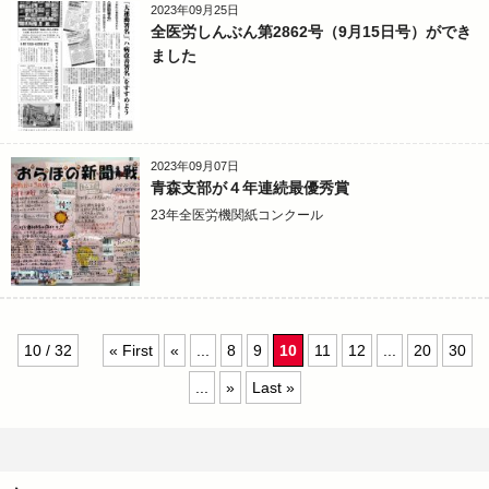
2023年09月25日
全医労しんぶん第2862号（9月15日号）ができ
ました
2023年09月07日
青森支部が４年連続最優秀賞
23年全医労機関紙コンクール
10 / 32
« First
«
...
8
9
10
11
12
...
20
30
...
»
Last »