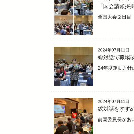
「国会請願採
全国大会２日目
2024年07月11日
総対話で職場
24年度運動方針
2024年07月11日
総対話をすす
前園委員長があ